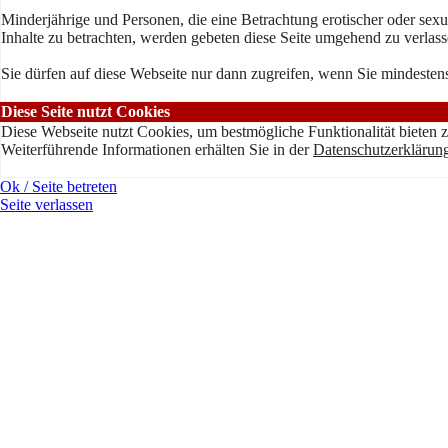
Minderjährige und Personen, die eine Betrachtung erotischer oder sexu
Inhalte zu betrachten, werden gebeten diese Seite umgehend zu verlass
Sie dürfen auf diese Webseite nur dann zugreifen, wenn Sie mindestens
Diese Seite nutzt Cookies
Diese Webseite nutzt Cookies, um bestmögliche Funktionalität bieten 
Weiterführende Informationen erhälten Sie in der
Datenschutzerklärun
Ok / Seite betreten
Seite verlassen