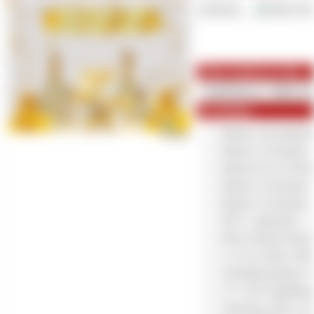
Lieferzeit:
Mein Anteil zur Feier
Geschenke
Rituals Adventskalen
Rituals Geschenkset
Rituals Eau de Parf
Rituals Geschenkset 
Rituals Geschenkset 
MAC Lippenstift - 2
Bruno Banani Parfum
La vie est belle 100
Schreibtischlampe L
UV LED Nagellampe 
Samsung Galaxy S10