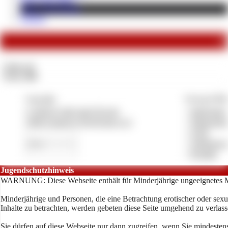
Shop / Downloads
Findom
Co
Videos:
0
Fotos:
110
Copyright
Vertrag & Pfl
© 2026 by lady-mary19.com
»
Impressum
CMS System by Pay4Coins 12.3
»
Datenschut
»
AGB
»
Anbieterve
»
Kontakt
Jugendschutzhinweis
WARNUNG: Diese Webseite enthält für Minderjährige ungeeignetes M
Minderjährige und Personen, die eine Betrachtung erotischer oder sexu
Inhalte zu betrachten, werden gebeten diese Seite umgehend zu verlass
Sie dürfen auf diese Webseite nur dann zugreifen, wenn Sie mindestens