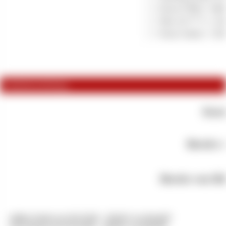
Dyson FÃ¶n (+ 6000
Nike Air**** (+ 250
Neues Outfit (+ 150
Artikelbeschreibung
Koste
Bereits 
Bereits von Sk
-
Adidas Schuhe am 28.10.2022 - 100,00 € von Reneb97