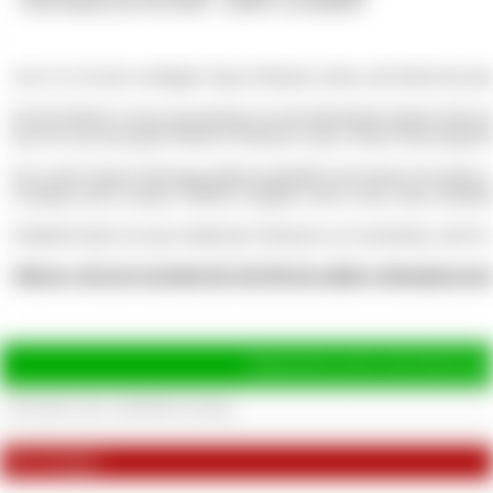
-
Neue Dessous am 30.10.2022 - 100,00 € von Reneb97
Am 12.12 ist der wichtigste Tag in Deinem Leben, die Herrin hat näm
Da Du kleiner Loser ja nie genug von mir bekommen kannst und sons
hast Du nun die große Pflicht in Deinem Leben, Deine Herrin glückl
Ich werde meinen Ehrentag selbstverständlich mit meinen Freunden u
Getränke und Location. DEINE Aufgabe wird es sein, einen ordentlic
Natürlich habe ich auch zahlreiche Wünsche an Geschenken, die Du e
Sklaven, die ein Geschenk für die Herrin zahlen, bekommen kos
Hinterlasse jetzt eine Bewertu
Bewertungen