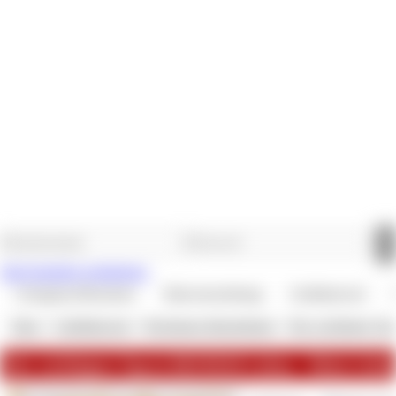
Jetzt kostenlos registrieren.
Getragenes/Benutztes
Sklavenerziehung
Geldsklaverei
Shop
»
Geldsklaverei
»
Rechnung übernehmen
»
Der wichtigste Ta
Der wichtigste Tag in DEINEM Leben - Mein Gebu