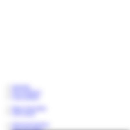
Startseiten
Jetzt registrieren
Coins aufladen
Meine Wunschliste
VIP-Content
Telegram-Erziehung
Über Lady Mary