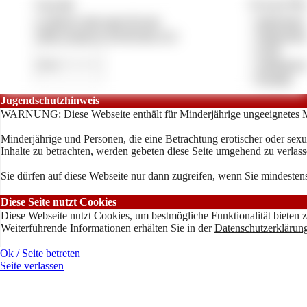
Copyright
Vertrag & Pfl
© 2026 by lady-mary19.com
»
Impressum
CMS System by Pay4Coins 12.3
»
Datenschut
»
AGB
»
Anbieterve
»
Kontakt
Jugendschutzhinweis
WARNUNG: Diese Webseite enthält für Minderjährige ungeeignetes M
Minderjährige und Personen, die eine Betrachtung erotischer oder sexu
Inhalte zu betrachten, werden gebeten diese Seite umgehend zu verlass
Sie dürfen auf diese Webseite nur dann zugreifen, wenn Sie mindestens
Diese Seite nutzt Cookies
Diese Webseite nutzt Cookies, um bestmögliche Funktionalität bieten 
Weiterführende Informationen erhälten Sie in der
Datenschutzerklärun
Ok / Seite betreten
Seite verlassen